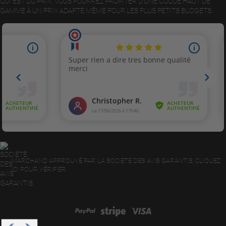
QUI EST DU PRIX, VOUS POURREZ PROFITER D’UNE COQUE HAUT DE
GAMME À UN PRIX ADAPTÉ MÊME POUR LES PLUS PETITS BUDGETS.
MARCHAND APPROUVÉ PAR LA SOCIÉTÉ DES AVIS GARANTIS,
CLIQUEZ
ICI POUR VÉRIFIER
.