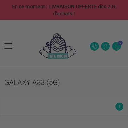
En ce moment : LIVRAISON OFFERTE dès 20€
d'achats !
0
GALAXY A33 (5G)
1