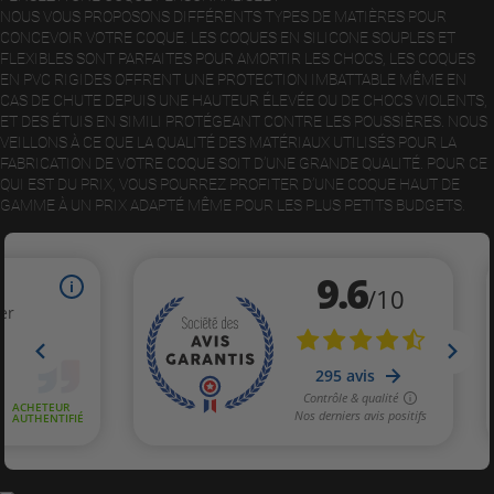
NOUS VOUS PROPOSONS DIFFÉRENTS TYPES DE MATIÈRES POUR
CONCEVOIR VOTRE COQUE. LES COQUES EN SILICONE SOUPLES ET
FLEXIBLES SONT PARFAITES POUR AMORTIR LES CHOCS, LES COQUES
EN PVC RIGIDES OFFRENT UNE PROTECTION IMBATTABLE MÊME EN
CAS DE CHUTE DEPUIS UNE HAUTEUR ÉLEVÉE OU DE CHOCS VIOLENTS,
ET DES ÉTUIS EN SIMILI PROTÉGEANT CONTRE LES POUSSIÈRES. NOUS
VEILLONS À CE QUE LA QUALITÉ DES MATÉRIAUX UTILISÉS POUR LA
FABRICATION DE VOTRE COQUE SOIT D’UNE GRANDE QUALITÉ. POUR CE
QUI EST DU PRIX, VOUS POURREZ PROFITER D’UNE COQUE HAUT DE
GAMME À UN PRIX ADAPTÉ MÊME POUR LES PLUS PETITS BUDGETS.