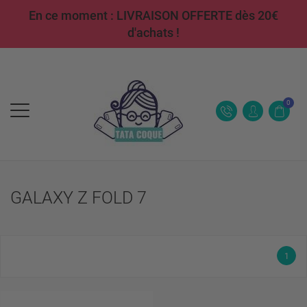
En ce moment : LIVRAISON OFFERTE dès 20€
d'achats !
0
GALAXY Z FOLD 7
1