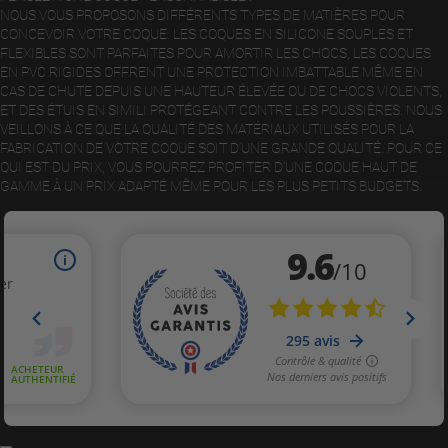
NOUS VOUS PROPOSONS DIFFÉRENTS TYPES DE MATIÈRES POUR
CONCEVOIR VOTRE COQUE. LES COQUES EN SILICONE SOUPLES ET
FLEXIBLES SONT PARFAITES POUR AMORTIR LES CHOCS, LES COQUES
EN PVC RIGIDES OFFRENT UNE PROTECTION IMBATTABLE MÊME EN
CAS DE CHUTE DEPUIS UNE HAUTEUR ÉLEVÉE OU DE CHOCS VIOLENTS,
ET DES ÉTUIS EN SIMILI PROTÉGEANT CONTRE LES POUSSIÈRES. NOUS
VEILLONS À CE QUE LA QUALITÉ DES MATÉRIAUX UTILISÉS POUR LA
FABRICATION DE VOTRE COQUE SOIT D’UNE GRANDE QUALITÉ. POUR CE
QUI EST DU PRIX, VOUS POURREZ PROFITER D’UNE COQUE HAUT DE
GAMME À UN PRIX ADAPTÉ MÊME POUR LES PLUS PETITS BUDGETS.