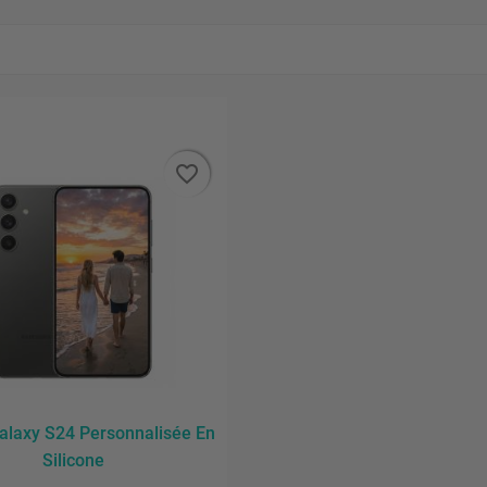
favorite_border
favorite_border
alaxy S24 Personnalisée En
Silicone