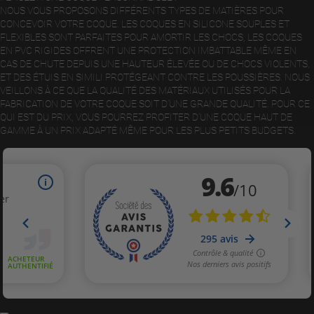
NOUS VOUS PROPOSONS DIFFÉRENTS TYPES DE MATIÈRES POUR
CONCEVOIR VOTRE COQUE. LES COQUES EN SILICONE SOUPLES ET
FLEXIBLES SONT PARFAITES POUR AMORTIR LES CHOCS, LES COQUES
EN PVC RIGIDES OFFRENT UNE PROTECTION IMBATTABLE MÊME EN
CAS DE CHUTE DEPUIS UNE HAUTEUR ÉLEVÉE OU DE CHOCS VIOLENTS,
ET DES ÉTUIS EN SIMILI PROTÉGEANT CONTRE LES POUSSIÈRES. NOUS
VEILLONS À CE QUE LA QUALITÉ DES MATÉRIAUX UTILISÉS POUR LA
FABRICATION DE VOTRE COQUE SOIT D’UNE GRANDE QUALITÉ. POUR CE
QUI EST DU PRIX, VOUS POURREZ PROFITER D’UNE COQUE HAUT DE
GAMME À UN PRIX ADAPTÉ MÊME POUR LES PLUS PETITS BUDGETS.