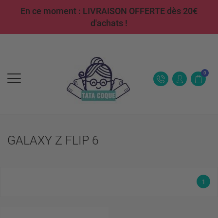
En ce moment : LIVRAISON OFFERTE dès 20€
d'achats !
0
GALAXY Z FLIP 6
1