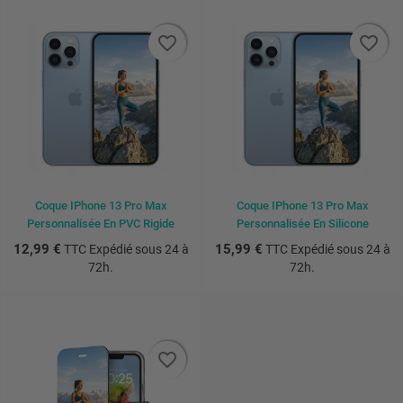
favorite_border
favorite_border
favorite_border
favorite_border
Coque IPhone 13 Pro Max
Coque IPhone 13 Pro Max
Personnalisée En PVC Rigide
Personnalisée En Silicone
12,99 €
15,99 €
TTC Expédié sous 24 à
TTC Expédié sous 24 à
72h.
72h.
favorite_border
favorite_border