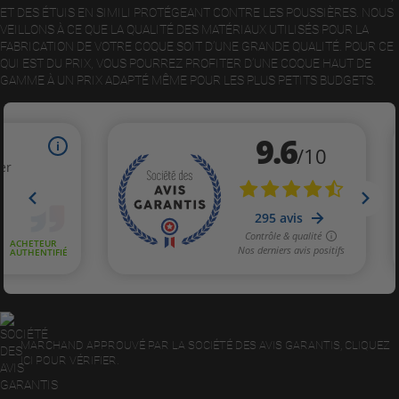
ET DES ÉTUIS EN SIMILI PROTÉGEANT CONTRE LES POUSSIÈRES. NOUS
VEILLONS À CE QUE LA QUALITÉ DES MATÉRIAUX UTILISÉS POUR LA
FABRICATION DE VOTRE COQUE SOIT D’UNE GRANDE QUALITÉ. POUR CE
QUI EST DU PRIX, VOUS POURREZ PROFITER D’UNE COQUE HAUT DE
GAMME À UN PRIX ADAPTÉ MÊME POUR LES PLUS PETITS BUDGETS.
MARCHAND APPROUVÉ PAR LA SOCIÉTÉ DES AVIS GARANTIS,
CLIQUEZ
ICI POUR VÉRIFIER
.