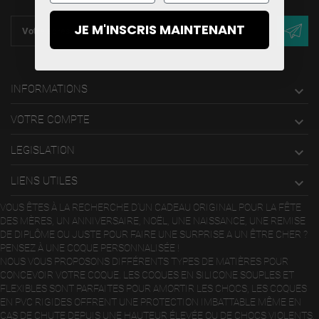
JE M'INSCRIS MAINTENANT
INFORMATIONS

VOTRE COMPTE

LEGISLATION

LIENS UTILES

VOUS ÊTES À LA RECHERCHE D’UN CADEAU ORIGINAL POUR LA FÊTE
DES MÈRES, UN ANNIVERSAIRE, NOËL, UNE NAISSANCE, UNE REMISE
DE DIPLÔME OU JUSTE POUR FAIRE UNE SURPRISE A UN ÊTRE CHER ?
PENSEZ À UNE COQUE PERSONNALISÉE !
NOUS VOUS PROPOSONS DIFFÉRENTS TYPES DE MATIÈRES POUR
CONCEVOIR VOTRE COQUE. LES COQUES EN SILICONE SOUPLES ET
FLEXIBLES SONT PARFAITES POUR AMORTIR LES CHOCS, LES COQUES
EN PVC RIGIDES OFFRENT UNE PROTECTION IMBATTABLE MÊME EN
CAS DE CHUTE DEPUIS UNE HAUTEUR ÉLEVÉE OU DE CHOCS VIOLENTS,